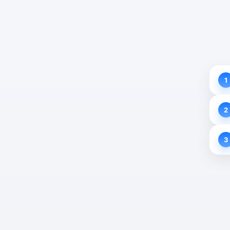
1
2
3