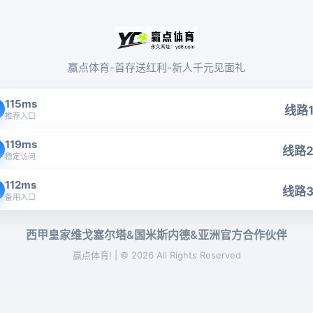
赢点体育-首存送红利-新人千元见面礼
115ms
线路
推荐入口
119ms
线路
稳定访问
112ms
线路
备用入口
西甲皇家维戈塞尔塔&国米斯内德&亚洲官方合作伙伴
赢点体育! | © 2026 All Rights Reserved